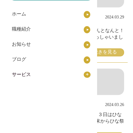
ホーム
あの大御所芸能人が白雫
2024.03.29
に！？
職種紹介
こんにちは～デイサービス白雫です！ なんとなんと！
白雫に元光GENZIの大沢樹生さんがいらっしゃいまし
た！
あこがれの大沢樹生さんにお会い
お知らせ
続きを見る
ブログ
サービス
みんなで楽しむひな祭り♪
2024.03.26
こんにちは！デイサービス白雫です♪ ３月３日はひな
祭り！ 利用者様とスタッフみんなで２月末からひな祭
りに向けてひな人形を作りました！