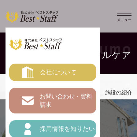
メニュー
パーソナルケア
会社について
施設の紹介
お問い合わせ・資料
請求
採用情報を知りたい